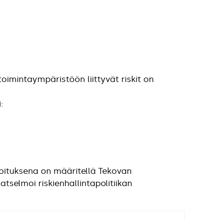
toimintaympäristöön liittyvät riskit on
:
rkoituksena on määritellä Tekovan
tselmoi riskienhallintapolitiikan