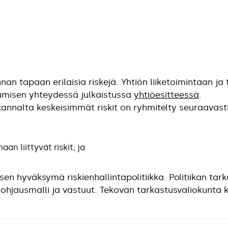
nan tapaan erilaisia riskejä. Yhtiön liiketoimintaan ja 
utumisen yhteydessä julkaistussa
yhtiöesitteessä
.
kannalta keskeisimmät riskit on ryhmitelty seuraavasti
n liittyvät riskit; ja
ksen hyväksymä riskienhallintapolitiikka. Politiikan ta
ohjausmalli ja vastuut. Tekovan tarkastusvaliokunta ka